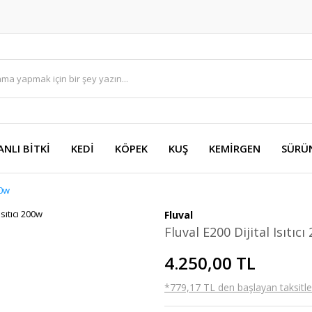
ANLI BİTKİ
KEDİ
KÖPEK
KUŞ
KEMİRGEN
SÜRÜ
00w
Fluval
Fluval E200 Dijital Isıtıcı
4.250,00 TL
*779,17 TL den başlayan taksitler