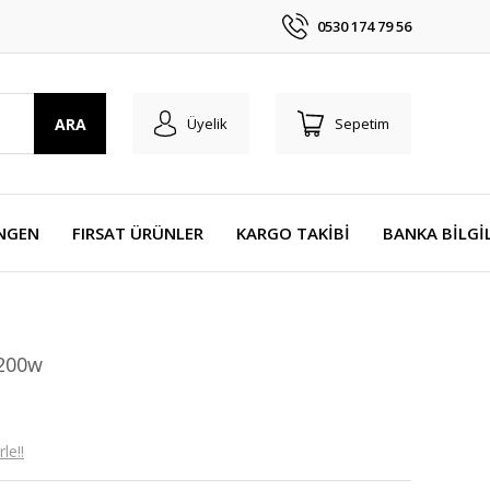
0530 174 79 56
ARA
Üyelik
Sepetim
NGEN
FIRSAT ÜRÜNLER
KARGO TAKİBİ
BANKA BİLGİ
 200w
le!!