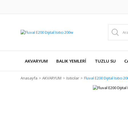
AKVARYUM
BALIK YEMLERİ
TUZLU SU
C
Anasayfa
AKVARYUM
Isıtıcılar
Fluval E200 Dijital Isıtıcı 2