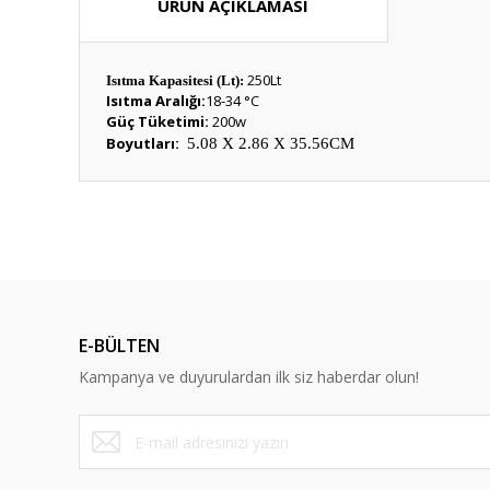
ÜRÜN AÇIKLAMASI
250Lt
Isıtma Kapasitesi (Lt):
Isıtma Aralığı:
18-34 °C
Güç Tüketimi:
200w
Boyutları:
5.08 X 2.86 X 35.56CM
Bu ürünün fiyat bilgisi, resim, ürün açıklamalarında ve diğ
Görüş ve önerileriniz için teşekkür ederiz.
Ürün resmi kalitesiz, bozuk veya görüntülenemiyor.
Ürün açıklamasında eksik bilgiler bulunuyor.
E-BÜLTEN
Ürün bilgilerinde hatalar bulunuyor.
Kampanya ve duyurulardan ilk siz haberdar olun!
Ürün fiyatı diğer sitelerden daha pahalı.
Bu ürüne benzer farklı alternatifler olmalı.