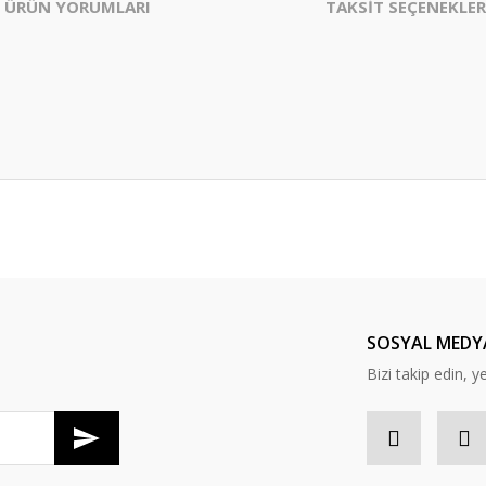
ÜRÜN YORUMLARI
TAKSİT SEÇENEKLER
er konularda yetersiz gördüğünüz noktaları öneri formunu kullanarak tarafım
Bu ürüne ilk yorumu siz yapın!
Yorum Yaz
SOSYAL MEDY
Bizi takip edin, y