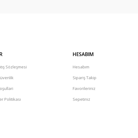
Gönder
R
HESABIM
tış Sözleşmesi
Hesabım
Güvenlik
Sipariş Takip
oşullari
Favorileriniz
er Politikası
Sepetiniz