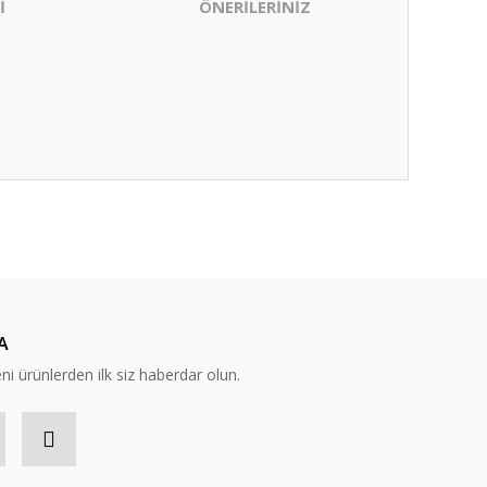
İ
ÖNERİLERİNİZ
ıza iletebilirsiniz.
A
eni ürünlerden ilk siz haberdar olun.