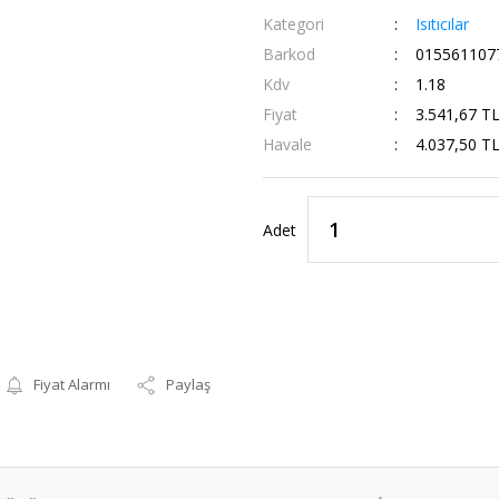
Kategori
Isıtıcılar
Barkod
015561107
Kdv
1.18
Fiyat
3.541,67 T
Havale
4.037,50 TL
Adet
Fiyat Alarmı
Paylaş