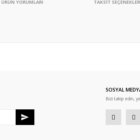
ÜRÜN YORUMLARI
TAKSİT SEÇENEKLER
er konularda yetersiz gördüğünüz noktaları öneri formunu kullanarak tarafım
Bu ürüne ilk yorumu siz yapın!
Yorum Yaz
SOSYAL MEDY
Bizi takip edin, y