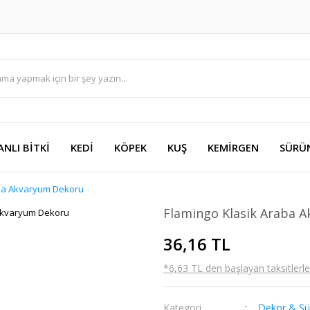
ANLI BİTKİ
KEDİ
KÖPEK
KUŞ
KEMİRGEN
SÜRÜ
aba Akvaryum Dekoru
Flamingo Klasik Araba 
36,16 TL
*6,63 TL den başlayan taksitlerle!
Kategori
Dekor & Sü