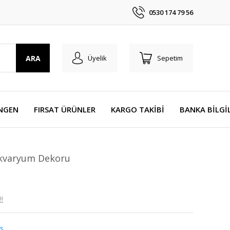
0530 174 79 56
ARA
Üyelik
Sepetim
NGEN
FIRSAT ÜRÜNLER
KARGO TAKİBİ
BANKA BİLGİ
Akvaryum Dekoru
!
s