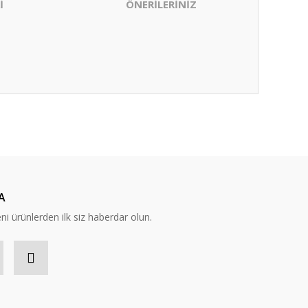
İ
ÖNERİLERİNİZ
ıza iletebilirsiniz.
A
eni ürünlerden ilk siz haberdar olun.