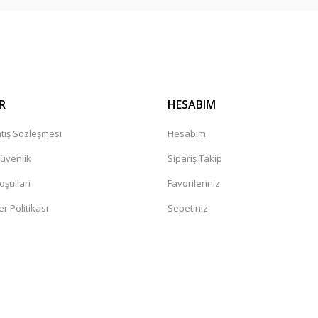
Gönder
R
HESABIM
tış Sözleşmesi
Hesabım
Güvenlik
Sipariş Takip
oşullari
Favorileriniz
er Politikası
Sepetiniz