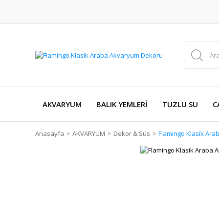
AKVARYUM
BALIK YEMLERİ
TUZLU SU
C
Anasayfa
AKVARYUM
Dekor & Süs
Flamingo Klasik Ar