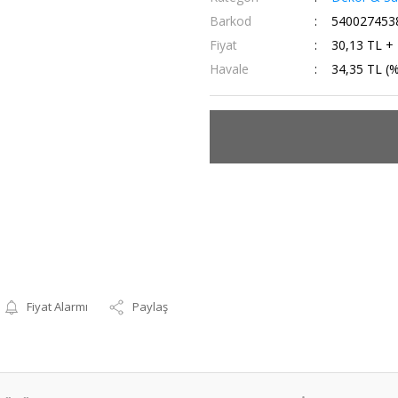
Barkod
540027453
Fiyat
30,13 TL +
Havale
34,35 TL (%
Fiyat Alarmı
Paylaş