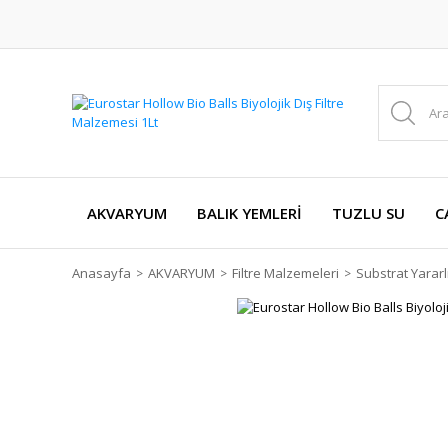
AKVARYUM
BALIK YEMLERİ
TUZLU SU
C
Anasayfa
AKVARYUM
Filtre Malzemeleri
Substrat Yararl