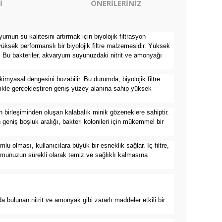
İ
ÖNERİLERİNİZ
mun su kalitesini artırmak için biyolojik filtrasyon
üksek performanslı bir biyolojik filtre malzemesidir. Yüksek
lar. Bu bakteriler, akvaryum suyunuzdaki nitrit ve amonyağı
imyasal dengesini bozabilir. Bu durumda, biyolojik filtre
ikle gerçekleştiren geniş yüzey alanına sahip yüksek
 birleşiminden oluşan kalabalık minik gözeneklere sahiptir.
 geniş boşluk aralığı, bakteri kolonileri için mükemmel bir
umlu olması, kullanıcılara büyük bir esneklik sağlar. İç filtre,
aryumunuzun sürekli olarak temiz ve sağlıklı kalmasına
a bulunan nitrit ve amonyak gibi zararlı maddeler etkili bir