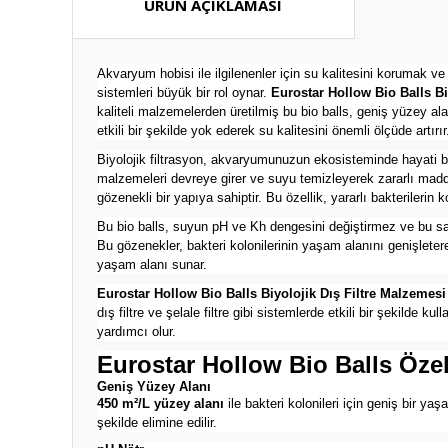
ÜRÜN AÇIKLAMASI
Akvaryum hobisi ile ilgilenenler için su kalitesini korumak v
sistemleri büyük bir rol oynar.
Eurostar Hollow Bio Balls Bi
kaliteli malzemelerden üretilmiş bu bio balls, geniş yüzey ala
etkili bir şekilde yok ederek su kalitesini önemli ölçüde artırır
Biyolojik filtrasyon, akvaryumunuzun ekosisteminde hayati bir
malzemeleri devreye girer ve suyu temizleyerek zararlı madde
gözenekli bir yapıya sahiptir. Bu özellik, yararlı bakterilerin k
Bu bio balls, suyun pH ve Kh dengesini değiştirmez ve bu say
Bu gözenekler, bakteri kolonilerinin yaşam alanını genişletere
yaşam alanı sunar.
Eurostar Hollow Bio Balls Biyolojik Dış Filtre Malzemes
dış filtre ve şelale filtre gibi sistemlerde etkili bir şekild
yardımcı olur.
Eurostar Hollow Bio Balls Özell
Geniş Yüzey Alanı
450 m²/L yüzey alanı
ile bakteri kolonileri için geniş bir ya
şekilde elimine edilir.