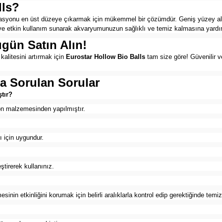
lls?
ltrasyonu en üst düzeye çıkarmak için mükemmel bir çözümdür. Geniş yüzey ala
reli ve etkin kullanım sunarak akvaryumunuzun sağlıklı ve temiz kalmasına yardı
gün Satın Alın!
kalitesini artırmak için
Eurostar Hollow Bio Balls
tam size göre! Güvenilir ve
ça Sorulan Sorular
tır?
syon malzemesinden yapılmıştır.
ı için uygundur.
eştirerek kullanınız.
sinin etkinliğini korumak için belirli aralıklarla kontrol edip gerektiğinde temiz