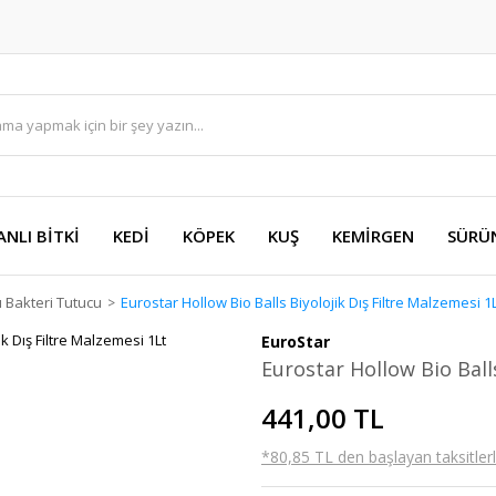
ANLI BİTKİ
KEDİ
KÖPEK
KUŞ
KEMİRGEN
SÜRÜ
ı Bakteri Tutucu
Eurostar Hollow Bio Balls Biyolojik Dış Filtre Malzemesi 1
EuroStar
Eurostar Hollow Bio Balls
441,00 TL
*80,85 TL den başlayan taksitlerl