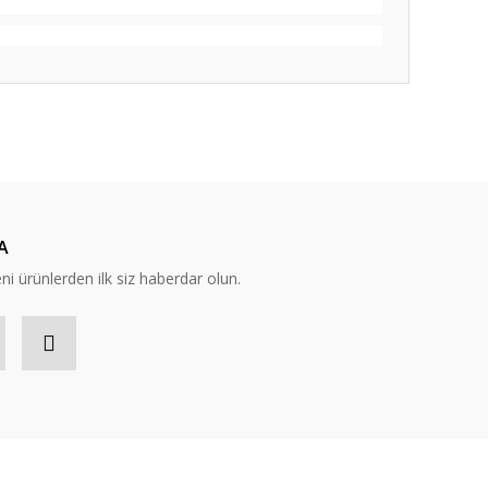
ıza iletebilirsiniz.
A
eni ürünlerden ilk siz haberdar olun.