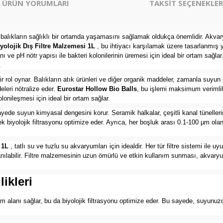
ÜRÜN YORUMLARI
TAKSİT SEÇENEKLER
e balıkların sağlıklı bir ortamda yaşamasını sağlamak oldukça önemlidir. Akvaryu
yolojik Dış Filtre Malzemesi 1L
, bu ihtiyacı karşılamak üzere tasarlanmış y
nı ve pH nötr yapısı ile bakteri kolonilerinin üremesi için ideal bir ortam sağ
.
 rol oynar. Balıkların atık ürünleri ve diğer organik maddeler, zamanla suyun k
leri nötralize eder.
Eurostar Hollow Bio Balls
, bu işlemi maksimum verimlil
olonileşmesi için ideal bir ortam sağlar.
ede suyun kimyasal dengesini korur. Seramik halkalar, çeşitli kanal tünellerin
k biyolojik filtrasyonu optimize eder. Ayrıca, her boşluk arası 0.1-100 µm olan
i 1L
, tatlı su ve tuzlu su akvaryumları için idealdir. Her tür filtre sistemi ile uy
e kullanılabilir. Filtre malzemesinin uzun ömürlü ve etkin kullanım sunması, akv
ikleri
şam alanı sağlar, bu da biyolojik filtrasyonu optimize eder. Bu sayede, suyunuzd