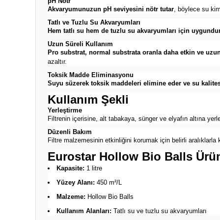
pH Nötr
Akvaryumunuzun pH seviyesini nötr tutar
, böylece su kim
Tatlı ve Tuzlu Su Akvaryumları
Hem tatlı su hem de tuzlu su akvaryumları için uygundu
Uzun Süreli Kullanım
Pro substrat, normal substrata oranla daha etkin ve uzun
azaltır.
Toksik Madde Eliminasyonu
Suyu süzerek toksik maddeleri elimine eder ve su kalitesin
Kullanım Şekli
Yerleştirme
Filtrenin içerisine, alt tabakaya, sünger ve elyafın altına yer
Düzenli Bakım
Filtre malzemesinin etkinliğini korumak için belirli aralıklarla
Eurostar Hollow Bio Balls Ürün
Kapasite:
1 litre
Yüzey Alanı:
450 m²/L
Malzeme:
Hollow Bio Balls
Kullanım Alanları:
Tatlı su ve tuzlu su akvaryumları