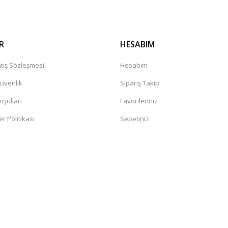
R
HESABIM
tış Sözleşmesi
Hesabım
Güvenlik
Sipariş Takip
oşullari
Favorileriniz
er Politikası
Sepetiniz