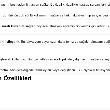
yasını bozmadan filtrasyon sağlar. Bu özellik, özellikle hassas su canlıları içi
r
. Bu, ürünün çok yönlü kullanımını sağlar ve farklı akvaryum tipleri için ideal
 süreli kullanım sağlar
, böylece filtrasyon sisteminizin verimliliğini artırır.
i iyileştirir
. Bu, akvaryum suyunuzun daha temiz ve sağlıklı olmasını sağl
leştirerek kullanınız. Bu, bio balls'ın en etkili şekilde çalışmasını sağlar ve 
 kontrol edip gerektiğinde temizleyiniz veya değiştiriniz. Bu, biyolojik filtrasyo
 Özellikleri