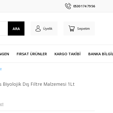
0530 174 79 56
ARA
Üyelik
Sepetim
NGEN
FIRSAT ÜRÜNLER
KARGO TAKİBİ
BANKA BİLGİ
Lt
 Biyolojik Dış Filtre Malzemesi 1Lt
e!!