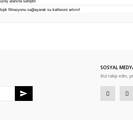
üzey alanına sahiptir.
jik filtrasyonu sağlayarak su kalitesini artırın!
er konularda yetersiz gördüğünüz noktaları öneri formunu kullanarak tarafım
Bu ürüne ilk yorumu siz yapın!
Yorum Yaz
SOSYAL MEDY
Bizi takip edin, y
Gönder