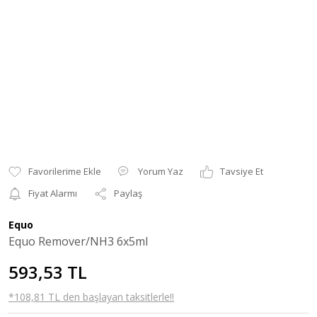
Yorum Yaz
Tavsiye Et
Fiyat Alarmı
Paylaş
Equo
Equo Remover/NH3 6x5ml
593,53 TL
*108,81 TL den başlayan taksitlerle!!