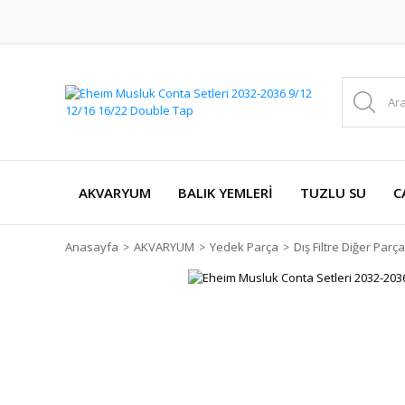
AKVARYUM
BALIK YEMLERİ
TUZLU SU
C
Anasayfa
AKVARYUM
Yedek Parça
Dış Filtre Diğer Parça