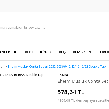
ANLI BİTKİ
KEDİ
KÖPEK
KUŞ
KEMİRGEN
SÜRÜ
lar
Eheim Musluk Conta Setleri 2032-2036 9/12 12/16 16/22 Double Tap
Eheim
Eheim Musluk Conta Setl
578,64 TL
*106,08 TL den başlayan taksitler