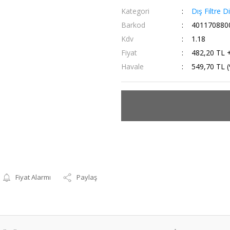
Kategori
Dış Filtre D
Barkod
401170880
Kdv
1.18
Fiyat
482,20 TL 
Havale
549,70 TL (
Fiyat Alarmı
Paylaş