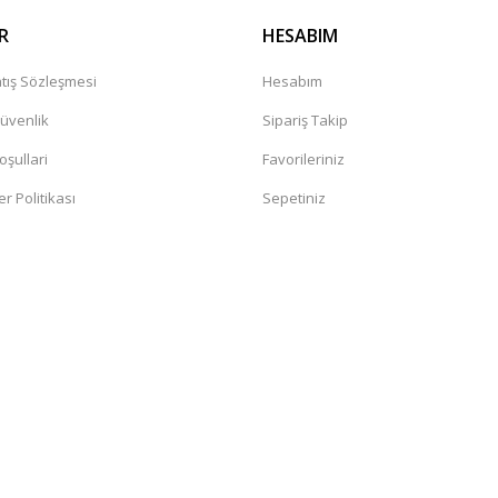
R
HESABIM
tış Sözleşmesi
Hesabım
Güvenlik
Sipariş Takip
oşullari
Favorileriniz
er Politikası
Sepetiniz