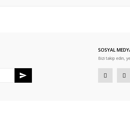
er konularda yetersiz gördüğünüz noktaları öneri formunu kullanarak tarafım
Bu ürüne ilk yorumu siz yapın!
Yorum Yaz
SOSYAL MEDY
Bizi takip edin, y
Gönder