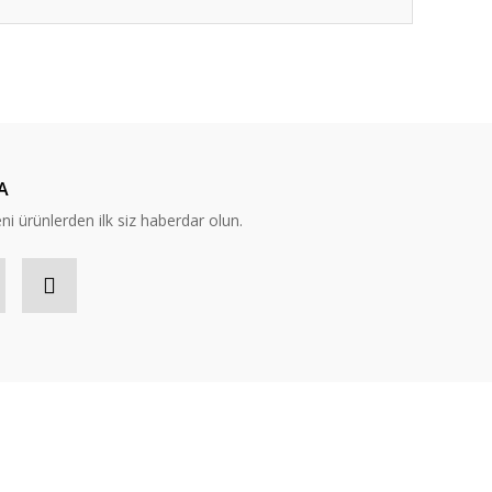
ıza iletebilirsiniz.
A
eni ürünlerden ilk siz haberdar olun.