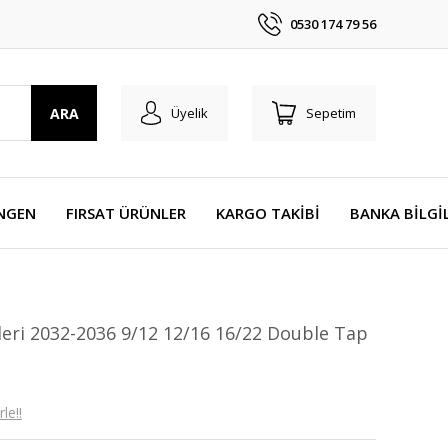
0530 174 79 56
ARA
Üyelik
Sepetim
NGEN
FIRSAT ÜRÜNLER
KARGO TAKİBİ
BANKA BİLGİ
eri 2032-2036 9/12 12/16 16/22 Double Tap
le!!