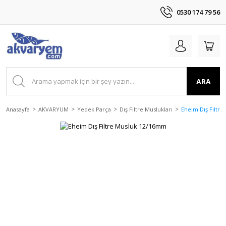
0530 174 79 56
ARA
Anasayfa
AKVARYUM
Yedek Parça
Dış Filtre Muslukları
Eheim Dış Filtr