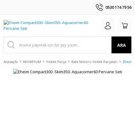
0530 174 79 56
ARA
Anasayfa
AKVARYUM
Yedek Parça
Kafa Motoru Yedek Parçaları
Eheim 