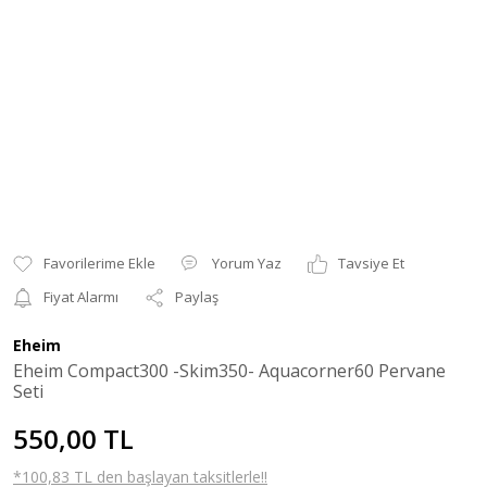
Yorum Yaz
Tavsiye Et
Fiyat Alarmı
Paylaş
Eheim
Eheim Compact300 -Skim350- Aquacorner60 Pervane
Seti
550,00 TL
*100,83 TL den başlayan taksitlerle!!