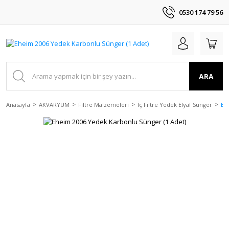
0530 174 79 56
ARA
Anasayfa
AKVARYUM
Filtre Malzemeleri
İç Filtre Yedek Elyaf Sünger
Eh