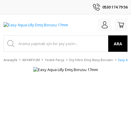
0530 174 79 56
ARA
Anasayfa
AKVARYUM
Yedek Parça
Dış Filtre Emiş Basış Boruları
Easy Aq