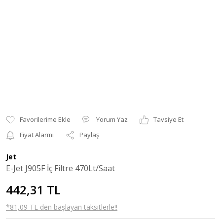
Yorum Yaz
Tavsiye Et
Fiyat Alarmı
Paylaş
Jet
E-Jet J905F İç Filtre 470Lt/Saat
442,31 TL
*81,09 TL den başlayan taksitlerle!!