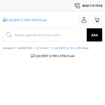
0530 174 79 56
ARA
Anasayfa
AKVARYUM
İç Filtreler
E-Jet J905F İç Filtre 470Lt/Saat