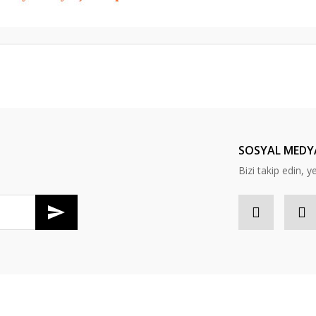
er konularda yetersiz gördüğünüz noktaları öneri formunu kullanarak tarafım
Bu ürüne ilk yorumu siz yapın!
Yorum Yaz
SOSYAL MEDY
Bizi takip edin, y
Gönder