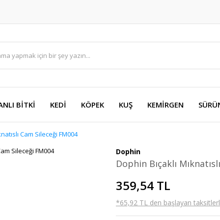
ANLI BİTKİ
KEDİ
KÖPEK
KUŞ
KEMİRGEN
SÜRÜ
knatıslı Cam Sileceği FM004
Dophin
Dophin Bıçaklı Mıknatısl
359,54 TL
*65,92 TL den başlayan taksitlerl