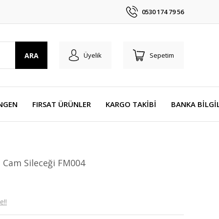
0530 174 79 56
ARA
Üyelik
Sepetim
NGEN
FIRSAT ÜRÜNLER
KARGO TAKİBİ
BANKA BİLGİ
ı Cam Sileceği FM004
e!!