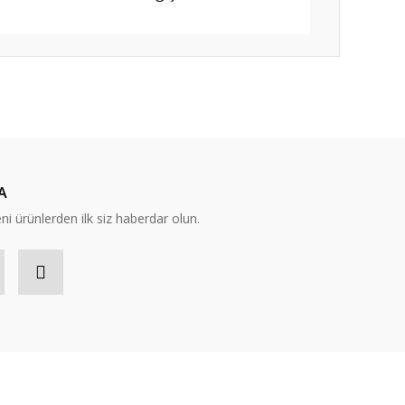
ıza iletebilirsiniz.
A
eni ürünlerden ilk siz haberdar olun.