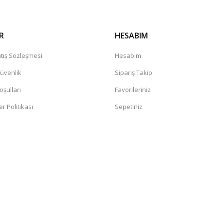
R
HESABIM
tış Sözleşmesi
Hesabım
Güvenlik
Sipariş Takip
oşullari
Favorileriniz
er Politikası
Sepetiniz