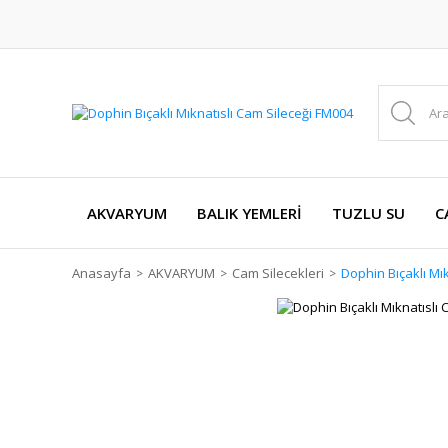
AKVARYUM
BALIK YEMLERİ
TUZLU SU
C
Anasayfa
AKVARYUM
Cam Silecekleri
Dophin Bıçaklı Mı