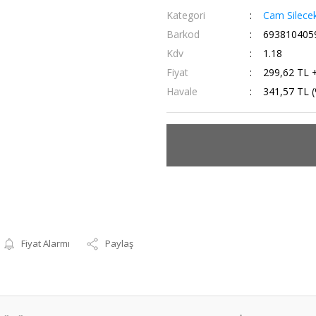
Kategori
Cam Silecek
Barkod
693810405
Kdv
1.18
Fiyat
299,62 TL 
Havale
341,57 TL (
Fiyat Alarmı
Paylaş