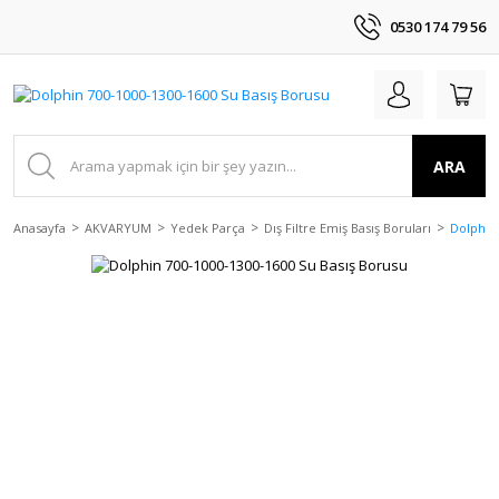
0530 174 79 56
ARA
Anasayfa
AKVARYUM
Yedek Parça
Dış Filtre Emiş Basış Boruları
Dolphin