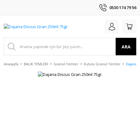
0530 174 79 56
ARA
Anasayfa
BALIK YEMLERİ
Granül Yemler
Kutulu Granül Yemler
Dajana D