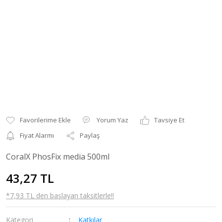
Yorum Yaz
Tavsiye Et
Fiyat Alarmı
Paylaş
CoralX PhosFix media 500ml
43,27 TL
*7,93 TL den başlayan taksitlerle!!
Kategori
Katkılar