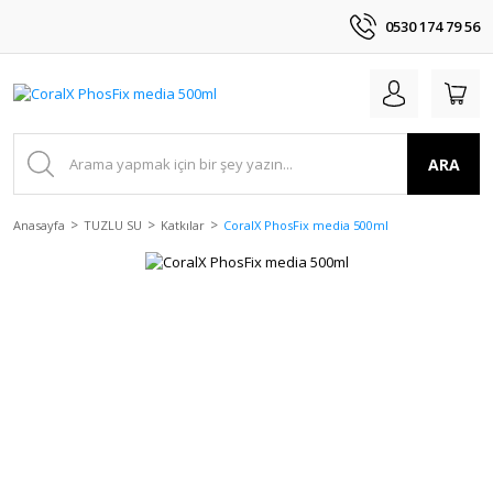
0530 174 79 56
ARA
Anasayfa
TUZLU SU
Katkılar
CoralX PhosFix media 500ml