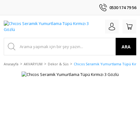
0530 174 79 56
ARA
Anasayfa
AKVARYUM
Dekor & Süs
Chicos Seramik Yumurtlama Tüpü Kırmı