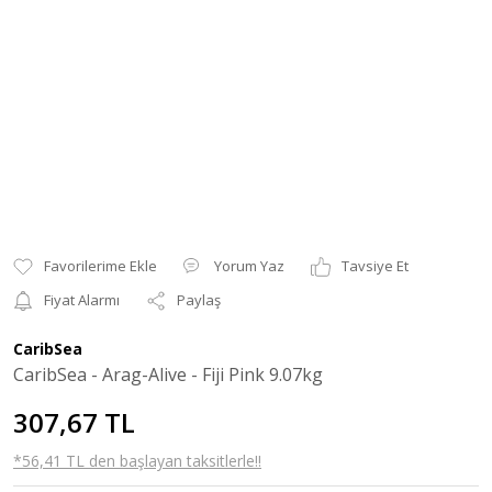
Yorum Yaz
Tavsiye Et
Fiyat Alarmı
Paylaş
CaribSea
CaribSea - Arag-Alive - Fiji Pink 9.07kg
307,67 TL
*56,41 TL den başlayan taksitlerle!!