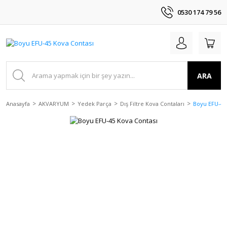
0530 174 79 56
ARA
Anasayfa
AKVARYUM
Yedek Parça
Dış Filtre Kova Contaları
Boyu EFU-45