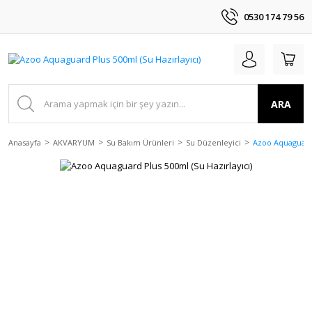
0530 174 79 56
ARA
Anasayfa
AKVARYUM
Su Bakım Ürünleri
Su Düzenleyici
Azoo Aquaguard 