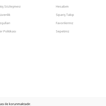
tış Sözleşmesi
Hesabım
Güvenlik
Sipariş Takip
oşullari
Favorileriniz
er Politikası
Sepetiniz
ikası ile korunmaktadır.