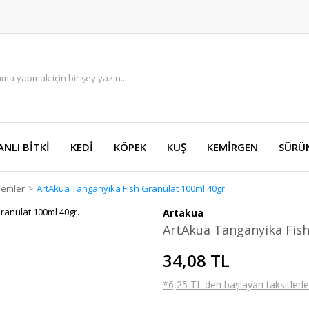
ANLI BİTKİ
KEDİ
KÖPEK
KUŞ
KEMİRGEN
SÜRÜ
Yemler
ArtAkua Tanganyika Fish Granulat 100ml 40gr.
Artakua
ArtAkua Tanganyika Fish
34,08 TL
*6,25 TL den başlayan taksitlerle!