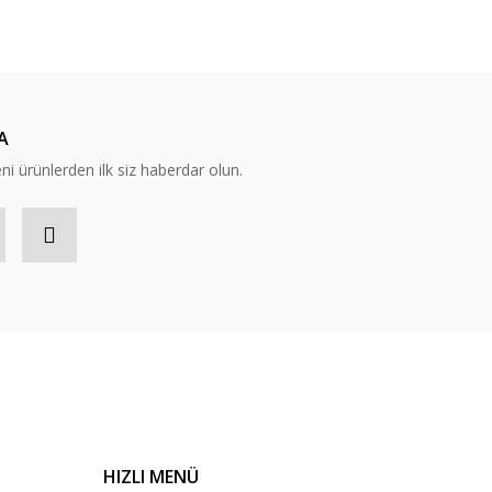
ıza iletebilirsiniz.
A
eni ürünlerden ilk siz haberdar olun.
HIZLI MENÜ