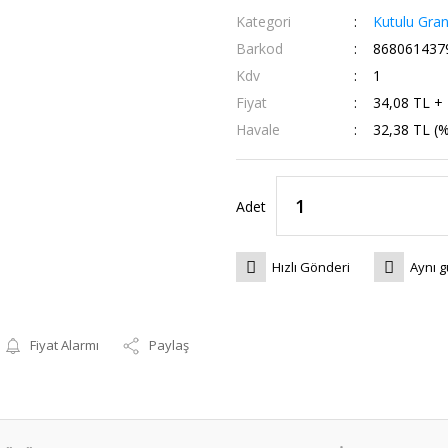
Kategori
Kutulu Gran
Barkod
868061437
Kdv
1
Fiyat
34,08 TL +
Havale
32,38 TL (%
Adet
Hızlı Gönderi
Aynı 
Fiyat Alarmı
Paylaş