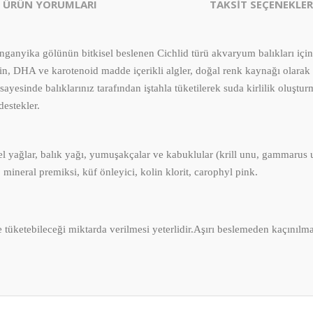
ÜRÜN YORUMLARI
TAKSİT SEÇENEKLER
nganyika gölünün bitkisel beslenen Cichlid türü akvaryum balıkları için ö
 DHA ve karotenoid madde içerikli algler, doğal renk kaynağı olarak is
yesinde balıklarınız tarafından iştahla tüketilerek suda kirlilik oluşturm
destekler.
kisel yağlar, balık yağı, yumuşakçalar ve kabuklular (krill unu, gammarus
, mineral premiksi, küf önleyici, kolin klorit, carophyl pink.
 tüketebileceği miktarda verilmesi yeterlidir.Aşırı beslemeden kaçınılmal