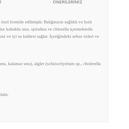
İ
ÖNERİLERİNİZ
zel formüle edilmiştir. Balığınızın sağlıklı ve hızlı
e kabuklu unu, spirulina ve chlorella içermektedir.
az ve iyi su kalitesi sağlar. İçeriğindeki sebze özleri ve
 unu, kalamar unu), algler (schizochytrium sp., cholerella
ıdır.