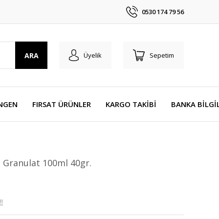
0530 174 79 56
ARA
Üyelik
Sepetim
NGEN
FIRSAT ÜRÜNLER
KARGO TAKİBİ
BANKA BİLGİ
 Granulat 100ml 40gr.
!