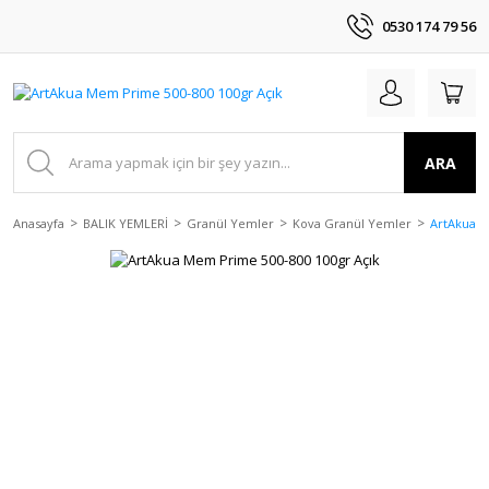
0530 174 79 56
ARA
Anasayfa
BALIK YEMLERİ
Granül Yemler
Kova Granül Yemler
ArtAkua M