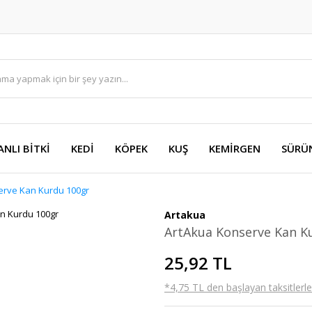
ANLI BİTKİ
KEDİ
KÖPEK
KUŞ
KEMİRGEN
SÜRÜ
erve Kan Kurdu 100gr
Artakua
ArtAkua Konserve Kan K
25,92 TL
*4,75 TL den başlayan taksitlerle!