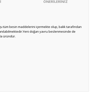
İ
ÖNERİLERİNİZ
ğu tüm besin maddelerini içermekte olup, balık tarafından
ullanılabilmektedir.Yeni doğan yavru beslenmesinde de
da üründür.
ıza iletebilirsiniz.