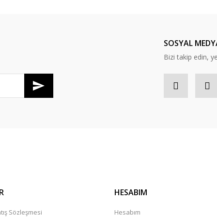
Bu ürüne ilk yorumu siz yapın!
Yorum Yaz
SOSYAL MEDY
Bizi takip edin, y
Gönder
R
HESABIM
tış Sözleşmesi
Hesabım