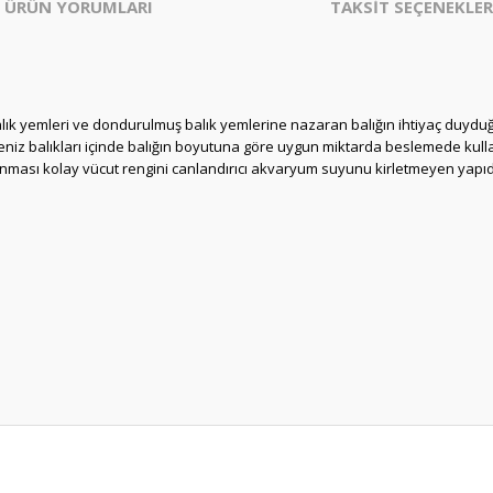
ÜRÜN YORUMLARI
TAKSİT SEÇENEKLER
alık yemleri ve dondurulmuş balık yemlerine nazaran balığın ihtiyaç duydu
l deniz balıkları içinde balığın boyutuna göre uygun miktarda beslemede k
anması kolay vücut rengini canlandırıcı akvaryum suyunu kirletmeyen yapı
er konularda yetersiz gördüğünüz noktaları öneri formunu kullanarak tarafım