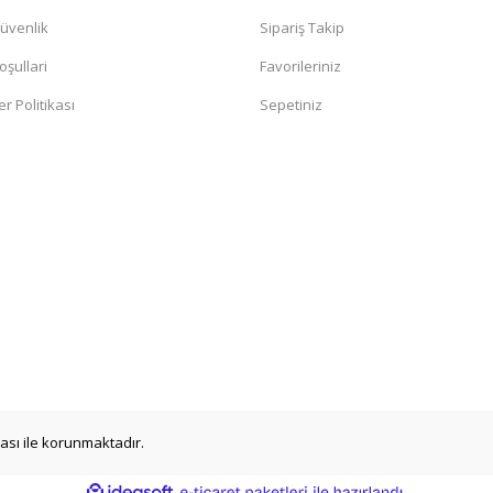
Güvenlik
Sipariş Takip
oşullari
Favorileriniz
er Politikası
Sepetiniz
ikası ile korunmaktadır.
ile
ideasoft
e-