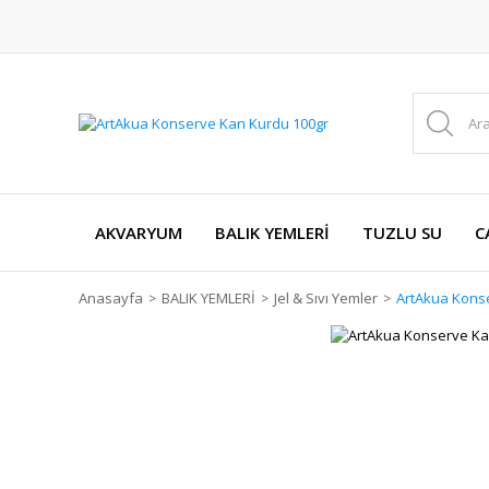
AKVARYUM
BALIK YEMLERİ
TUZLU SU
C
Anasayfa
BALIK YEMLERİ
Jel & Sıvı Yemler
ArtAkua Kons