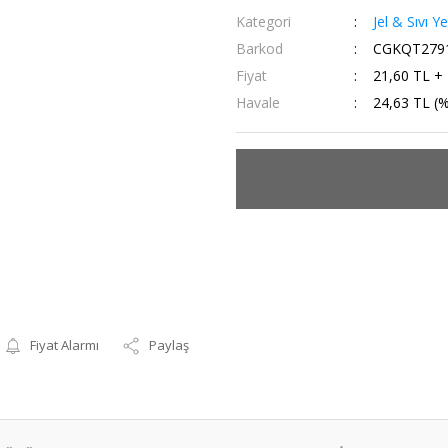
Kategori
Jel & Sıvı Y
Barkod
CGKQT279
Fiyat
21,60 TL +
Havale
24,63 TL (%
Fiyat Alarmı
Paylaş