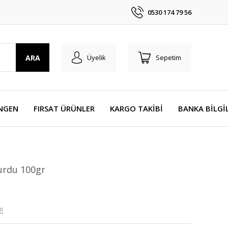
0530 174 79 56
ARA
Üyelik
Sepetim
NGEN
FIRSAT ÜRÜNLER
KARGO TAKİBİ
BANKA BİLGİ
urdu 100gr
!