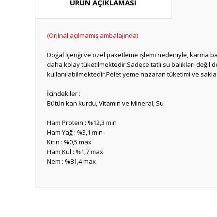
ÜRÜN AÇIKLAMASI
(Orjinal açılmamış ambalajında)
Doğal içeriği ve özel paketleme işlemi nedeniyle, karma b
daha kolay tüketilmektedir.Sadece tatlı su balıkları deği
kullanılabilmektedir.Pelet yeme nazaran tüketimi ve sakl
İçindekiler :
Bütün kan kurdu, Vitamin ve Mineral, Su
Ham Protein : %12,3 min
Ham Yağ : %3,1 min
Kitin : %0,5 max
Ham Kul : %1,7 max
Nem : %81,4 max
Bu ürünün fiyat bilgisi, resim, ürün açıklamalarında ve diğ
Görüş ve önerileriniz için teşekkür ederiz.