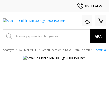
0530 174 79 56
ARA
Anasayfa
BALIK YEMLERİ
Granül Yemler
Kova Granül Yemler
Artakua C