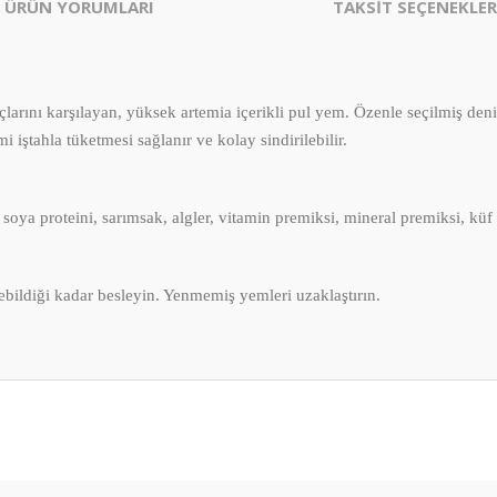
ÜRÜN YORUMLARI
TAKSİT SEÇENEKLER
larını karşılayan, yüksek artemia içerikli pul yem. Özenle seçilmiş deniz
iştahla tüketmesi sağlanır ve kolay sindirilebilir.
soya proteini, sarımsak, algler, vitamin premiksi, mineral premiksi, küf 
ebildiği kadar besleyin. Yenmemiş yemleri uzaklaştırın.
er konularda yetersiz gördüğünüz noktaları öneri formunu kullanarak tarafım
Bu ürüne ilk yorumu siz yapın!