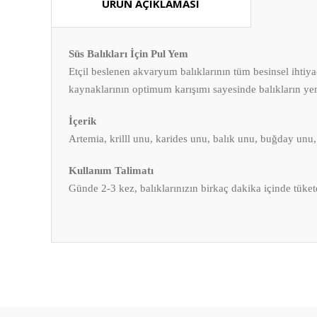
ÜRÜN AÇIKLAMASI
Süs Balıkları İçin Pul Yem
Etçil beslenen akvaryum balıklarının tüm besinsel ihtiyaç
kaynaklarının optimum karışımı sayesinde balıkların yemi 
İçerik
Artemia, krilll unu, karides unu, balık unu, buğday unu, 
Kullanım Talimatı
Günde 2-3 kez, balıklarınızın birkaç dakika içinde tüket
Bu ürünün fiyat bilgisi, resim, ürün açıklamalarında ve diğ
Görüş ve önerileriniz için teşekkür ederiz.
Ürün resmi kalitesiz, bozuk veya görüntülenemiyor.