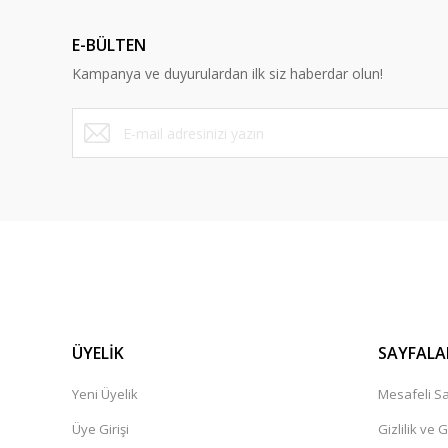
Ürün açıklamasında eksik bilgiler bulunuyor.
E-BÜLTEN
Ürün bilgilerinde hatalar bulunuyor.
Kampanya ve duyurulardan ilk siz haberdar olun!
Ürün fiyatı diğer sitelerden daha pahalı.
Bu ürüne benzer farklı alternatifler olmalı.
ÜYELİK
SAYFALA
Yeni Üyelik
Mesafeli Sa
Üye Girişi
Gizlilik ve 