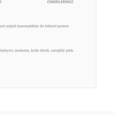
İ
ÖNERİLERİNİZ
el orijinli hammaddeler ile bitkisel protein
önleyici, metionin, kolin klorit, carophly pink.
ıza iletebilirsiniz.