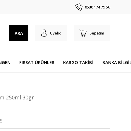
0530 174 79 56
ARA
Üyelik
Sepetim
NGEN
FIRSAT ÜRÜNLER
KARGO TAKİBİ
BANKA BİLGİ
em 250ml 30gr
!