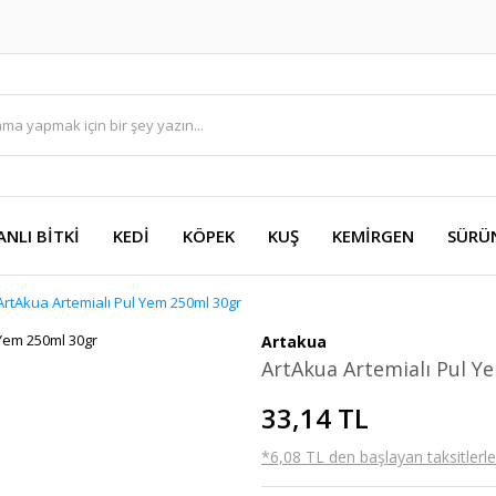
ANLI BİTKİ
KEDİ
KÖPEK
KUŞ
KEMİRGEN
SÜRÜ
ArtAkua Artemialı Pul Yem 250ml 30gr
Artakua
ArtAkua Artemialı Pul Y
33,14 TL
*6,08 TL den başlayan taksitlerle!