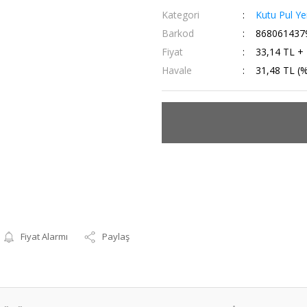
Kategori
Kutu Pul Y
Barkod
868061437
Fiyat
33,14 TL +
Havale
31,48 TL (%
Fiyat Alarmı
Paylaş