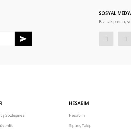
Yorum Yaz
SOSYAL MEDY
Bizi takip edin, y
Gönder
R
HESABIM
tış Sözleşmesi
Hesabım
Güvenlik
Sipariş Takip