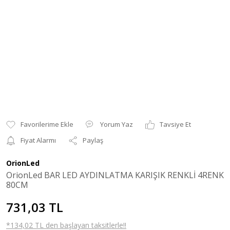
Yorum Yaz
Tavsiye Et
Fiyat Alarmı
Paylaş
OrionLed
OrionLed BAR LED AYDINLATMA KARIŞIK RENKLİ 4RENK
80CM
731,03 TL
*134,02 TL den başlayan taksitlerle!!