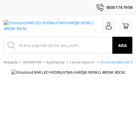
0530 174 79 56
ARA
Anasayfa
AKVARYUM
Aydınlatma
Led Armatürler
OrionLed BAR LED AY