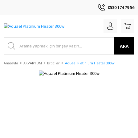
0530 174 79 56
ARA
Anasayfa
AKVARYUM
Isıtıcılar
Aquael Platinium Heater 300w