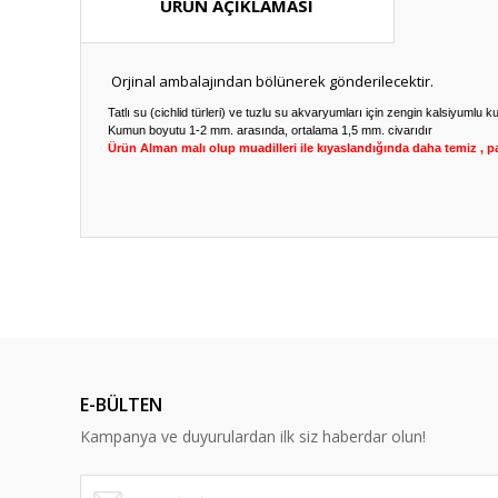
ÜRÜN AÇIKLAMASI
Orjinal ambalajından bölünerek gönderilecektir.
Tatlı su (cichlid türleri) ve tuzlu su akvaryumları için zengin kalsiyumlu 
Kumun boyutu 1-2 mm. arasında, ortalama 1,5 mm. civarıdır
Ürün Alman malı olup muadilleri ile kıyaslandığında daha temiz , pa
Bu ürünün fiyat bilgisi, resim, ürün açıklamalarında ve diğ
Görüş ve önerileriniz için teşekkür ederiz.
Ürün resmi kalitesiz, bozuk veya görüntülenemiyor.
Ürün açıklamasında eksik bilgiler bulunuyor.
E-BÜLTEN
Ürün bilgilerinde hatalar bulunuyor.
Kampanya ve duyurulardan ilk siz haberdar olun!
Ürün fiyatı diğer sitelerden daha pahalı.
Bu ürüne benzer farklı alternatifler olmalı.