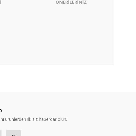
İ
ÖNERİLERİNİZ
ıza iletebilirsiniz.
A
eni ürünlerden ilk siz haberdar olun.