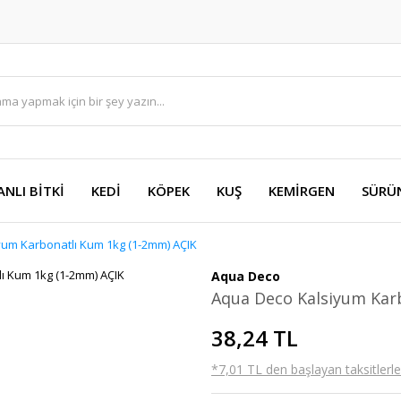
ANLI BİTKİ
KEDİ
KÖPEK
KUŞ
KEMİRGEN
SÜRÜ
um Karbonatlı Kum 1kg (1-2mm) AÇIK
Aqua Deco
Aqua Deco Kalsiyum Kar
38,24 TL
*7,01 TL den başlayan taksitlerle!