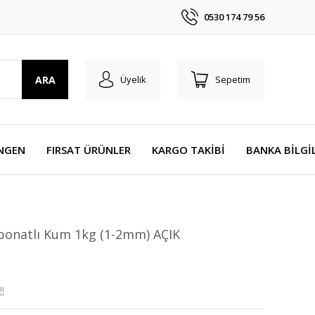
0530 174 79 56
ARA
Üyelik
Sepetim
NGEN
FIRSAT ÜRÜNLER
KARGO TAKİBİ
BANKA BİLGİ
bonatlı Kum 1kg (1-2mm) AÇIK
!