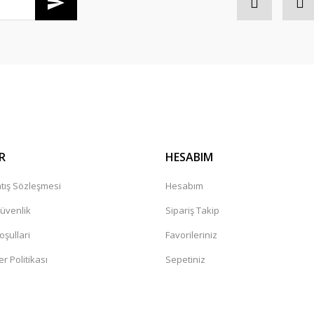
Gönder
R
HESABIM
tış Sözleşmesi
Hesabım
Güvenlik
Sipariş Takip
oşullari
Favorileriniz
er Politikası
Sepetiniz