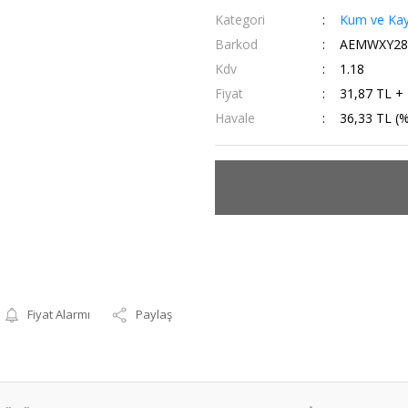
Kategori
Kum ve Kay
Barkod
AEMWXY28
Kdv
1.18
Fiyat
31,87 TL +
Havale
36,33 TL (%
Fiyat Alarmı
Paylaş