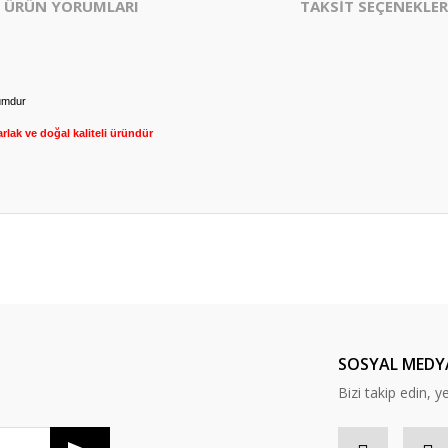
ÜRÜN YORUMLARI
TAKSİT SEÇENEKLER
kumdur
rlak ve doğal kaliteli üründür
er konularda yetersiz gördüğünüz noktaları öneri formunu kullanarak tarafım
Bu ürüne ilk yorumu siz yapın!
Yorum Yaz
SOSYAL MEDY
Bizi takip edin, y