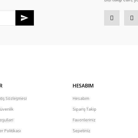
Gönder
R
HESABIM
tış Sözleşmesi
Hesabım
Güvenlik
Sipariş Takip
oşullari
Favorileriniz
er Politikası
Sepetiniz