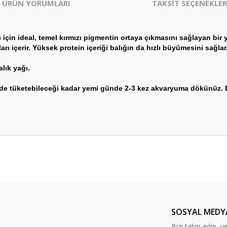
ÜRÜN YORUMLARI
TAKSİT SEÇENEKLER
için ideal, temel kırmızı pigmentin ortaya çıkmasını sağlayan bir
arı içerir. Yüksek protein içeriği balığın da hızlı büyümesini sağlar
lık yağı.
çinde tüketebileceği kadar yemi günde 2-3 kez akvaryuma dökünüz.
er konularda yetersiz gördüğünüz noktaları öneri formunu kullanarak tarafım
Bu ürüne ilk yorumu siz yapın!
Yorum Yaz
SOSYAL MEDY
Bizi takip edin, y