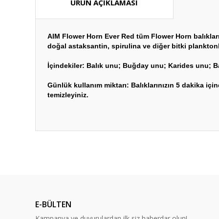
ÜRÜN AÇIKLAMASI
AIM Flower Horn Ever Red tüm Flower Horn balıkları 
doğal astaksantin, spirulina ve diğer bitki planktonl
İçindekiler: Balık unu; Buğday unu; Karides unu; Ba
Günlük kullanım miktarı: Balıklarınızın 5 dakika i
temizleyiniz.
Bu ürünün fiyat bilgisi, resim, ürün açıklamalarında ve diğ
Görüş ve önerileriniz için teşekkür ederiz.
Ürün resmi kalitesiz, bozuk veya görüntülenemiyor.
Ürün açıklamasında eksik bilgiler bulunuyor.
E-BÜLTEN
Ürün bilgilerinde hatalar bulunuyor.
Kampanya ve duyurulardan ilk siz haberdar olun!