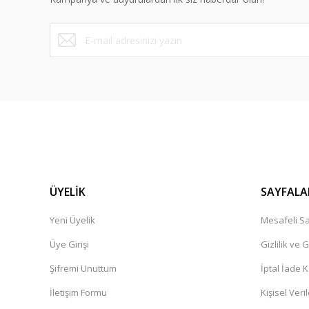
Ürün fiyatı diğer sitelerden daha pahalı.
Bu ürüne benzer farklı alternatifler olmalı.
ÜYELİK
SAYFALA
Yeni Üyelik
Mesafeli Sa
Üye Girişi
Gizlilik ve 
Şifremi Unuttum
İptal İade K
İletişim Formu
Kişisel Veril