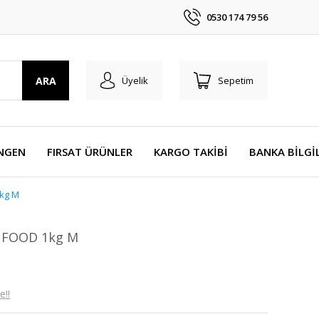
0530 174 79 56
ARA
Üyelik
Sepetim
NGEN
FIRSAT ÜRÜNLER
KARGO TAKİBİ
BANKA BİLGİ
kg M
 FOOD 1kg M
e!!