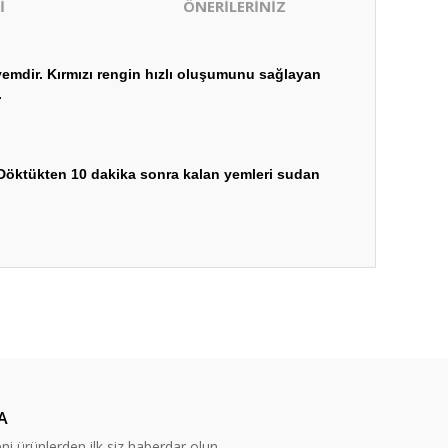
İ
ÖNERİLERİNİZ
 yemdir. Kırmızı rengin hızlı oluşumunu sağlayan
.
 Döktükten 10 dakika sonra kalan yemleri sudan
ıza iletebilirsiniz.
A
eni ürünlerden ilk siz haberdar olun.