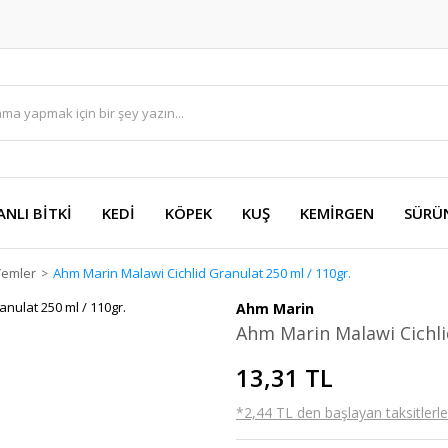
ANLI BİTKİ
KEDİ
KÖPEK
KUŞ
KEMİRGEN
SÜRÜ
Yemler
Ahm Marin Malawi Cichlid Granulat 250 ml / 110gr.
Ahm Marin
Ahm Marin Malawi Cichli
13,31 TL
*2,44 TL den başlayan taksitlerle!