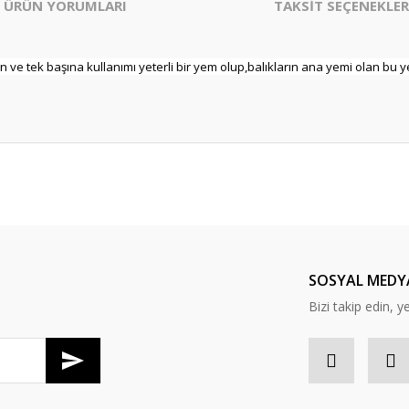
ÜRÜN YORUMLARI
TAKSİT SEÇENEKLER
un ve tek başına kullanımı yeterli bir yem olup,balıkların ana yemi olan bu 
er konularda yetersiz gördüğünüz noktaları öneri formunu kullanarak tarafım
Bu ürüne ilk yorumu siz yapın!
Yorum Yaz
SOSYAL MEDY
Bizi takip edin, y