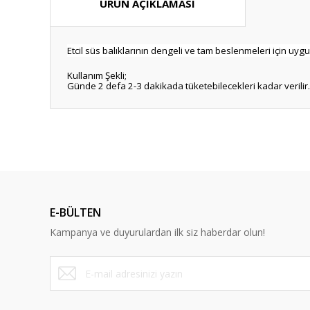
ÜRÜN AÇIKLAMASI
Etcil süs balıklarının dengeli ve tam beslenmeleri için uyg
Kullanım Şekli;
Günde 2 defa 2-3 dakikada tüketebilecekleri kadar verilir.
Bu ürünün fiyat bilgisi, resim, ürün açıklamalarında ve diğ
Görüş ve önerileriniz için teşekkür ederiz.
Ürün resmi kalitesiz, bozuk veya görüntülenemiyor.
Ürün açıklamasında eksik bilgiler bulunuyor.
E-BÜLTEN
Ürün bilgilerinde hatalar bulunuyor.
Kampanya ve duyurulardan ilk siz haberdar olun!
Ürün fiyatı diğer sitelerden daha pahalı.
Bu ürüne benzer farklı alternatifler olmalı.