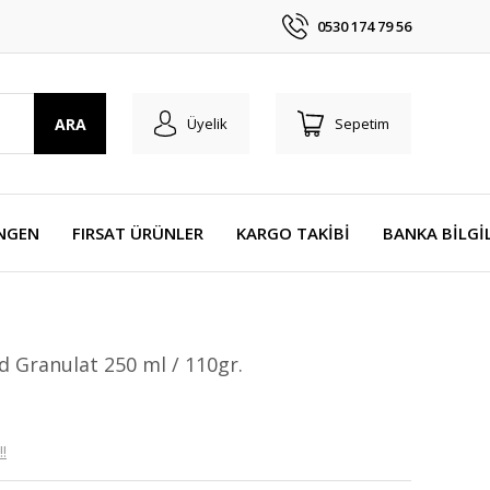
0530 174 79 56
ARA
Üyelik
Sepetim
NGEN
FIRSAT ÜRÜNLER
KARGO TAKİBİ
BANKA BİLGİ
d Granulat 250 ml / 110gr.
!