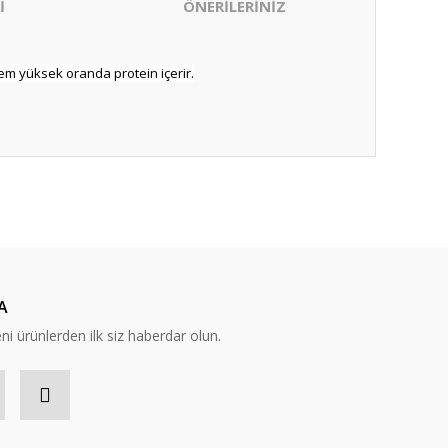
İ
ÖNERİLERİNİZ
yem yüksek oranda protein içerir.
ıza iletebilirsiniz.
A
eni ürünlerden ilk siz haberdar olun.