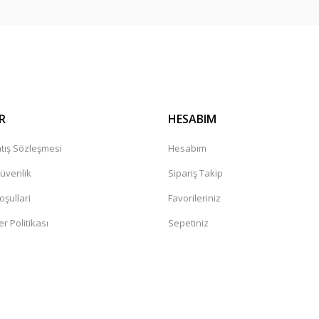
Gönder
R
HESABIM
tış Sözleşmesi
Hesabım
Güvenlik
Sipariş Takip
oşullari
Favorileriniz
er Politikası
Sepetiniz