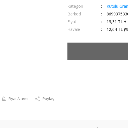
Kategori
Kutulu Gran
Barkod
869937533
Fiyat
13,31 TL +
Havale
12,64 TL (%
Fiyat Alarmı
Paylaş