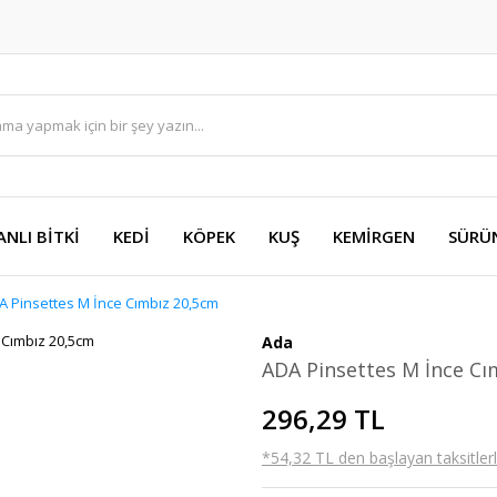
ANLI BİTKİ
KEDİ
KÖPEK
KUŞ
KEMİRGEN
SÜRÜ
A Pinsettes M İnce Cımbız 20,5cm
Ada
ADA Pinsettes M İnce Cı
296,29 TL
*54,32 TL den başlayan taksitlerl