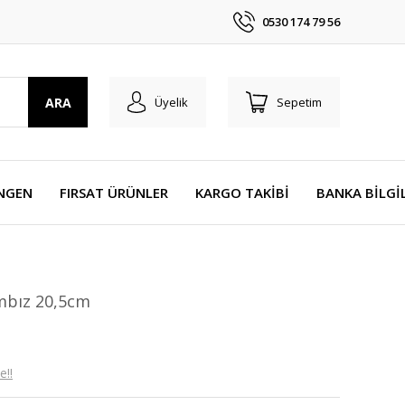
0530 174 79 56
ARA
Üyelik
Sepetim
NGEN
FIRSAT ÜRÜNLER
KARGO TAKİBİ
BANKA BİLGİ
mbız 20,5cm
e!!