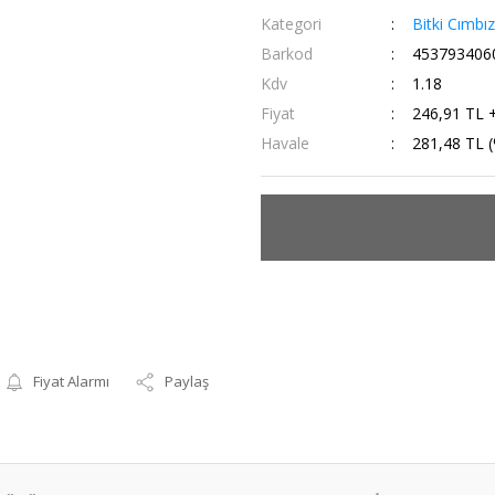
Kategori
Bitki Cımbız
Barkod
453793406
Kdv
1.18
Fiyat
246,91 TL 
Havale
281,48 TL (
Fiyat Alarmı
Paylaş