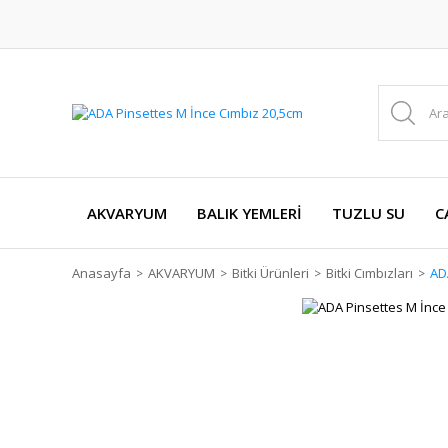
AKVARYUM
BALIK YEMLERİ
TUZLU SU
C
Anasayfa
AKVARYUM
Bitki Ürünleri
Bitki Cımbızları
AD