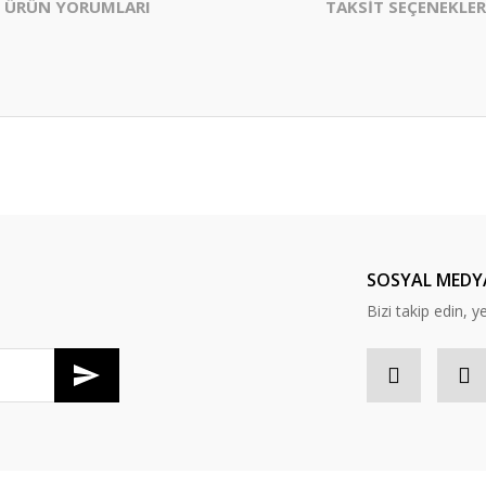
ÜRÜN YORUMLARI
TAKSİT SEÇENEKLER
er konularda yetersiz gördüğünüz noktaları öneri formunu kullanarak tarafım
Bu ürüne ilk yorumu siz yapın!
Yorum Yaz
SOSYAL MEDY
Bizi takip edin, y