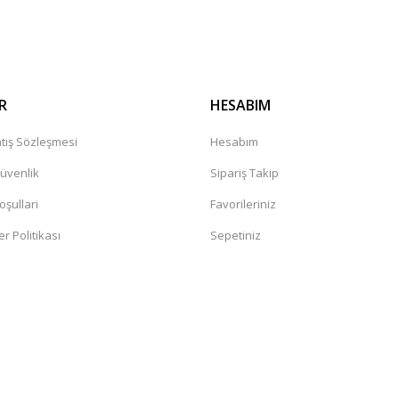
Gönder
R
HESABIM
tış Sözleşmesi
Hesabım
Güvenlik
Sipariş Takip
oşullari
Favorileriniz
er Politikası
Sepetiniz