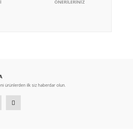
İ
ÖNERİLERİNİZ
ıza iletebilirsiniz.
A
eni ürünlerden ilk siz haberdar olun.